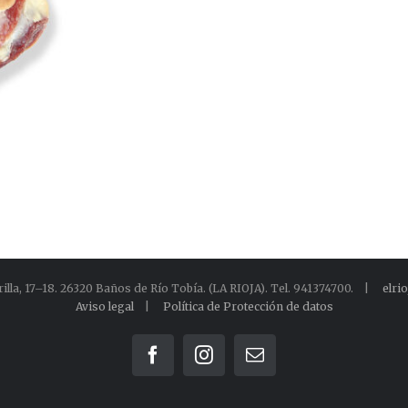
rilla, 17–18. 26320 Baños de Río Tobía. (LA RIOJA). Tel. 941374700. |
elri
Aviso legal
|
Política de Protección de datos
Facebook
Instagram
Correo
electrónico